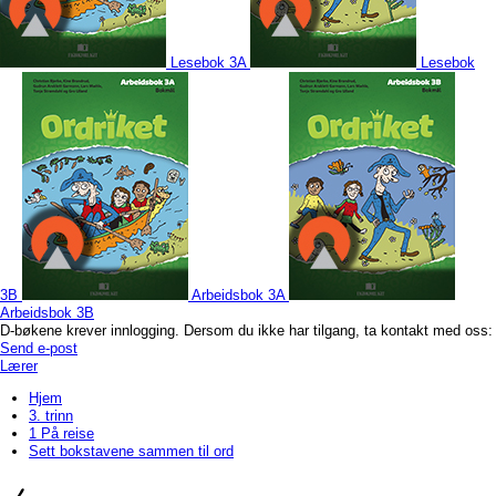
Lesebok 3A
Lesebok
3B
Arbeidsbok 3A
Arbeidsbok 3B
D-bøkene krever innlogging. Dersom du ikke har tilgang, ta kontakt med oss:
Send e-post
Lærer
Hjem
3. trinn
1 På reise
Sett bokstavene sammen til ord