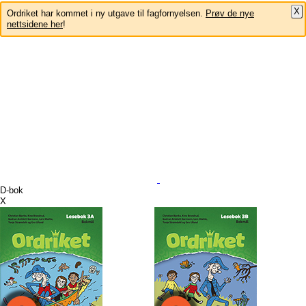
X
Ordriket har kommet i ny utgave til fagfornyelsen.
Prøv de nye
nettsidene her
!
D-bok
X