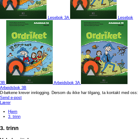
Lesebok 3A
Lesebok
3B
Arbeidsbok 3A
Arbeidsbok 3B
D-bøkene krever innlogging. Dersom du ikke har tilgang, ta kontakt med oss:
Send e-post
Lærer
Hjem
3. trinn
3. trinn