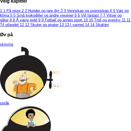
Velg kapittel
1
1 På reise
2
2 Hunder og rare dyr
3
3 Vennskap og uvennskap
4
4 Vær og
klima
5
5 Små krokodiller og andre vesener
6
6 Vill fantasi
7
7 Vitser og
gåter
8
8 Å være redd
9
9 Fotball og annen sport
10
10 Troll og eventyr
11
11
Til utlandet
12
12 Skuter og pirater
13
13 I vannet
14
14 Skatten
Øv på
skriving
språk