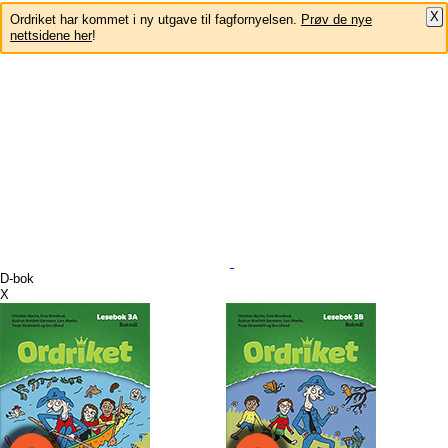
X
Ordriket har kommet i ny utgave til fagfornyelsen.
Prøv de nye
nettsidene her
!
D-bok
X