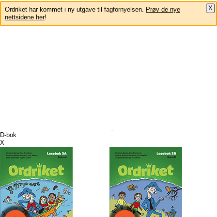
X
Ordriket har kommet i ny utgave til fagfornyelsen.
Prøv de nye
nettsidene her
!
D-bok
X