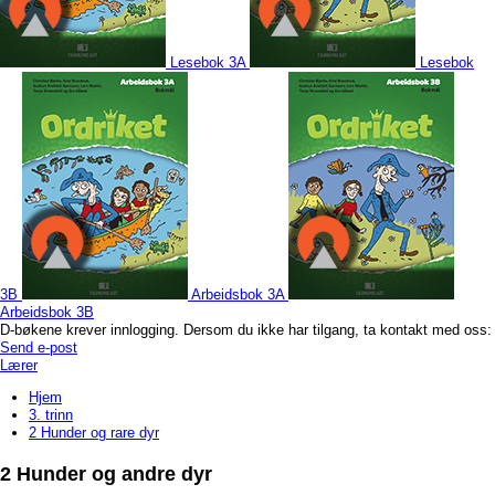
Lesebok 3A
Lesebok
3B
Arbeidsbok 3A
Arbeidsbok 3B
D-bøkene krever innlogging. Dersom du ikke har tilgang, ta kontakt med oss:
Send e-post
Lærer
Hjem
3. trinn
2 Hunder og rare dyr
2 Hunder og andre dyr