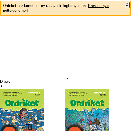
X
Ordriket har kommet i ny utgave til fagfornyelsen.
Prøv de nye
nettsidene her
!
D-bok
X