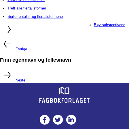
Treff alle flertallsformer
Sorter entalls- og flertallsformene
Bøy substantivene
Forrige
Finn egennavn og fellesnavn
Neste