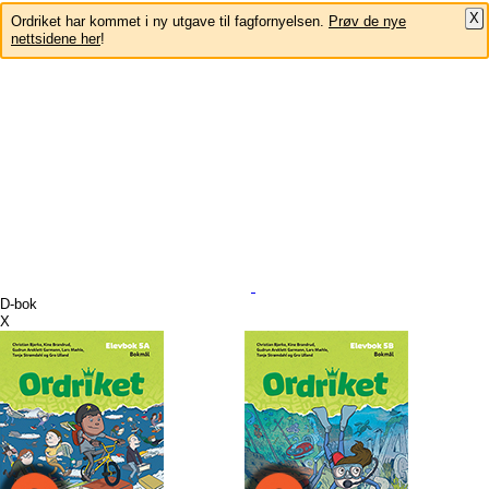
X
Ordriket har kommet i ny utgave til fagfornyelsen.
Prøv de nye
nettsidene her
!
D-bok
X