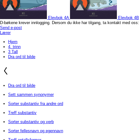
Elevbok 4A
Elevbok 4B
D-bøkene krever innlogging. Dersom du ikke har tilgang, ta kontakt med oss:
Send e-post
Lærer
Hjem
4. trinn
3 Tall
Dra ord til bilde
Dra ord til bilde
Sett sammen synonymer
Sorter substantiv fra andre ord
Treff substantiv
Sorter substantiv og verb
Sorter fellesnavn og egennavn
Treff entallsformer