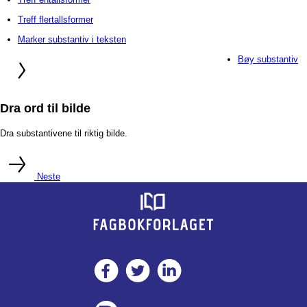
Treff flertallsformer
Marker substantiv i teksten
Bøy substantiv
Dra ord til bilde
Dra substantivene til riktig bilde.
Neste