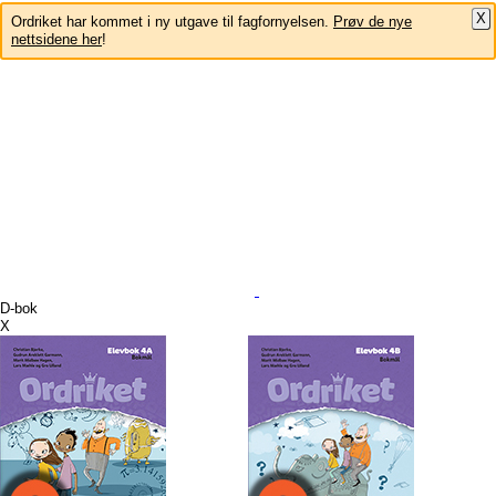
X
Ordriket har kommet i ny utgave til fagfornyelsen.
Prøv de nye
nettsidene her
!
D-bok
X