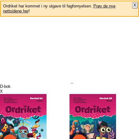
X
Ordriket har kommet i ny utgave til fagfornyelsen.
Prøv de nye
nettsidene her
!
D-bok
X