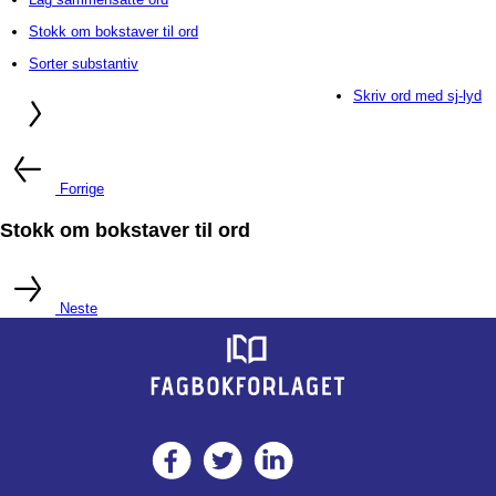
Stokk om bokstaver til ord
Sorter substantiv
Skriv ord med sj-lyd
Forrige
Stokk om bokstaver til ord
Neste