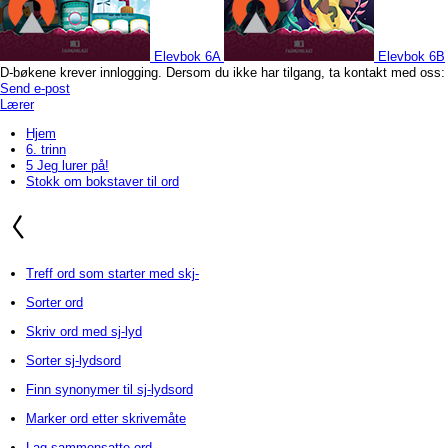
Elevbok 6A
Elevbok 6B
D-bøkene krever innlogging. Dersom du ikke har tilgang, ta kontakt med oss:
Send e-post
Lærer
Hjem
6. trinn
5 Jeg lurer på!
Stokk om bokstaver til ord
Treff ord som starter med skj-
Sorter ord
Skriv ord med sj-lyd
Sorter sj-lydsord
Finn synonymer til sj-lydsord
Marker ord etter skrivemåte
Lag sammensatte ord