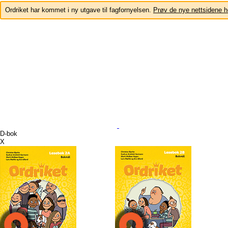
Ordriket har kommet i ny utgave til fagfornyelsen.
Prøv de nye nettsidene h
D-bok
X