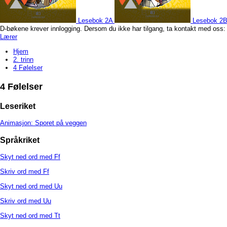
Lesebok 2A
Lesebok 2
D-bøkene krever innlogging. Dersom du ikke har tilgang, ta kontakt med oss
Lærer
Hjem
2. trinn
4 Følelser
4 Følelser
Leseriket
Animasjon: Sporet på veggen
Språkriket
Skyt ned ord med Ff
Skriv ord med Ff
Skyt ned ord med Uu
Skriv ord med Uu
Skyt ned ord med Tt