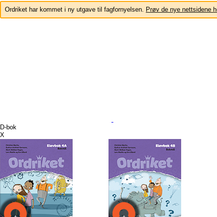
Ordriket har kommet i ny utgave til fagfornyelsen.
Prøv de nye nettsidene h
D-bok
X