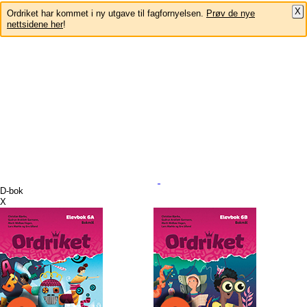
X
Ordriket har kommet i ny utgave til fagfornyelsen.
Prøv de nye
nettsidene her
!
D-bok
X