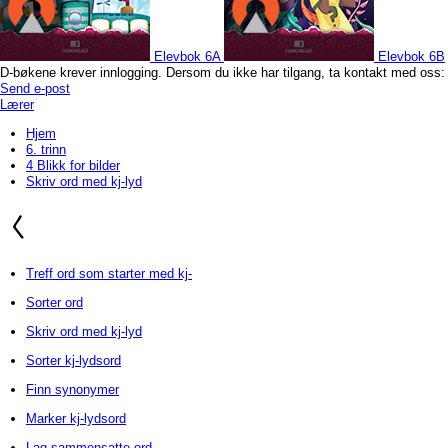
Elevbok 6A
Elevbok 6B
D-bøkene krever innlogging. Dersom du ikke har tilgang, ta kontakt med oss:
Send e-post
Lærer
Hjem
6. trinn
4 Blikk for bilder
Skriv ord med kj-lyd
Treff ord som starter med kj-
Sorter ord
Skriv ord med kj-lyd
Sorter kj-lydsord
Finn synonymer
Marker kj-lydsord
Lag sammensatte ord